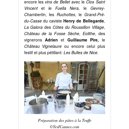
encore les
vins de Bellet
avec le
Clos Saint
Vincent
et
le Fuella Nera
, le
Gevrey-
Chambertin
, les
Ruchottes
, le
Grand-Pré-
du-Casse
du caviste
Henry de Bellegarde
,
La Galora
des
Côtes du Roussillon Village
,
Château de la Fosse Sèche
,
Eolithe
, des
vignerons
Adrien
et
Guillaume Pire,
le
Château Vignelaure
ou encore celui plus
festif et plus pétillant:
Les Bulles de Nice.
Préparation des pâtes à la Truffe
©YesICannes.com