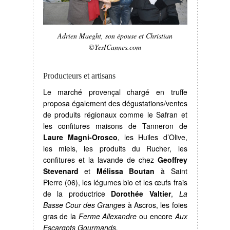
Adrien Maeght, son épouse et Christian
©YesICannes.com
Producteurs et artisans
Le marché provençal chargé en truffe
proposa également des dégustations/ventes
de produits régionaux comme le Safran et
les confitures maisons de Tanneron de
Laure Magni-Orosco
, les Huiles d’Olive,
les miels, les produits du Rucher, les
confitures et la lavande de chez
Geoffrey
Stevenard
et
Mélissa Boutan
à Saint
Pierre (06), les légumes bio et les œufs frais
de la productrice
Dorothée Valtier
,
La
Basse Cour des Granges
à Ascros, les foies
gras de la
Ferme Allexandre
ou encore
Aux
Escargots Gourmands.