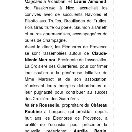
Magnans
à Vidauban, et
Laurie Aimonetti
de
Passion’elle
à Nice, accueillait les
convives avec de succulents Ravioles et
Risotto aux Truffes, Brouillades de Truffes,
Fois Gras truffé ou poêlé, Saumon à l’Aneth
et autres gourmandises, accompagnées de
bulles de Champagne.
Avant le dîner, les Éléonores de Provence
se sont rassemblées autour de
Claude-
Nicole Martinot
, Présidente de l’association
La Croisière des Guerrières, pour confirmer
leur soutien à la généreuse initiative de
Mme Martinot et de son association,
réunissant leurs énergies débordantes et
leur pugnacité pour contribuer au succès
des Croisière des Guerrières.
Valérie Rousselle
, propriétaire du
Château
Roubine
à Lorgues, qui présidait depuis
huit ans les Éléonores de Provence, a
profité de l’occasion pour présenter la
nouvelle présidente:
Aurélie Bertin
,