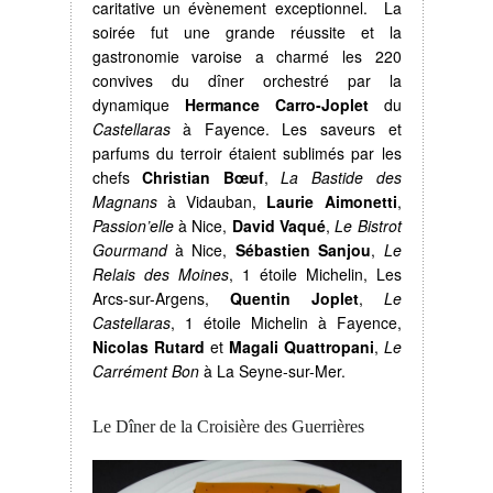
caritative un évènement exceptionnel. La
soirée fut une grande réussite et la
gastronomie varoise a charmé les 220
convives du dîner orchestré par la
dynamique
Hermance Carro-Joplet
du
Castellaras
à Fayence. Les saveurs et
parfums du terroir étaient sublimés par les
chefs
Christian Bœuf
,
La Bastide des
Magnans
à Vidauban,
Laurie Aimonetti
,
Passion’elle
à Nice,
David Vaqué
,
Le Bistrot
Gourmand
à Nice,
Sébastien Sanjou
,
Le
Relais des Moines
, 1 étoile Michelin, Les
Arcs-sur-Argens,
Quentin Joplet
,
Le
Castellaras
, 1 étoile Michelin à Fayence,
Nicolas Rutard
et
Magali Quattropani
,
Le
Carrément Bon
à La Seyne-sur-Mer.
Le Dîner de la Croisière des Guerrières