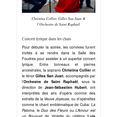
Christina Collier, Gilles San Juan &
l’Orchestre de Saint Raphaël
Concert lyrique dans les chais
Pour débuter la soirée, les convives furent
invités à se rendre dans la Salle des
Foudres pour assister à un superbe concert
lyrique. Entre tonneaux et pierres
ancestrales, la soprano
Christina Collier
et
le ténor
Gilles San Juan
, accompagnés par
l’
Orchestre de Saint Raphaël
, sous la
direction de
Jean-Sébastien Hubert
, ont
interprétés des airs d’opéra comme des
extraits de la
Veuve Joyeuse
, ou d’opérettes
comme le chant emblématique de Cuba:
La
Paloma
, le
Duo des Fleurs
ou
L’Amour est
un Bouquet de Violette
du célèbre
Luis