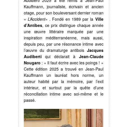
Audiberti 2025
a été remis à Jean-Paul
Kauffmann, journaliste, écrivain et ancien
otage, pour son bouleversant dernier roman
«
L’Accident
« . Fondé en 1989 par la
Ville
d’Antibes
, ce prix distingue chaque année
une œuvre littéraire marquée par une
inspiration méditerranéenne, mais aussi,
depuis peu, par une résonance intime avec
l’œuvre du dramaturge antibois
Jacques
Audiberti
qui déclarait à
Jean-Claude
Nougaro
: « Il faut écrire avec les poings ! »
Cette édition 2025 a trouvé en Jean-Paul
Kauffmann un lauréat hors norme, un
auteur habité par la mémoire, par l’exil
intérieur, et surtout par la quête d’une
réconciliation intime avec soi-même et le
passé.