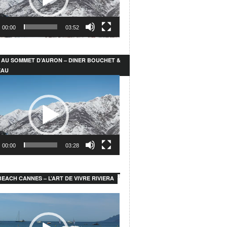
00:00
03:52
 AU SOMMET D’AURON – DINER BOUCHET &
EAU
r
00:00
03:28
EACH CANNES – L’ART DE VIVRE RIVIERA
r