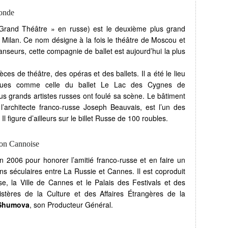
monde
 Grand Théâtre » en russe) est le deuxième plus grand
 Milan. Ce nom désigne à la fois le théâtre de Moscou et
seurs, cette compagnie de ballet est aujourd’hui la plus
èces de théâtre, des opéras et des ballets. Il a été le lieu
iques comme celle du ballet Le Lac des Cygnes de
lus grands artistes russes ont foulé sa scène. Le bâtiment
l’architecte franco-russe Joseph Beauvais, est l’un des
 figure d’ailleurs sur le billet Russe de 100 roubles.
tion Cannoise
en 2006 pour honorer l’amitié franco-russe et en faire un
s séculaires entre La Russie et Cannes. Il est coproduit
e, la Ville de Cannes et le Palais des Festivals et des
stères de la Culture et des Affaires Étrangères de la
 Shumova
, son Producteur Général.