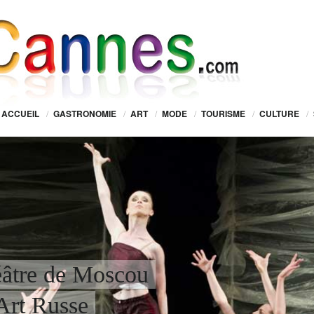
ACCUEIL
/
GASTRONOMIE
/
ART
/
MODE
/
TOURISME
/
CULTURE
/
éâtre de Moscou
’Art Russe