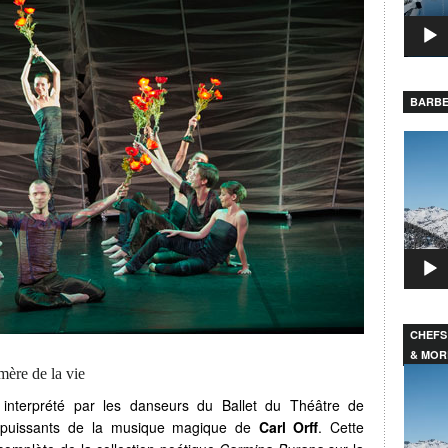
BARBE
Lecteu
vidéo
CHEFS
& MOR
Lecteu
ère de la vie
vidéo
 interprété par les danseurs du Ballet du Théâtre de
puissants de la musique magique de
Carl Orff
. Cette