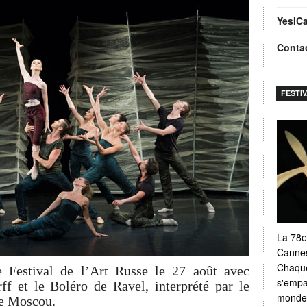
YesIC
Conta
FESTI
La 78e
Cannes
Chaque
e Festival de l’Art Russe le 27 août avec
s'empar
f et le Boléro de Ravel, interprété par le
monde e
de Moscou.