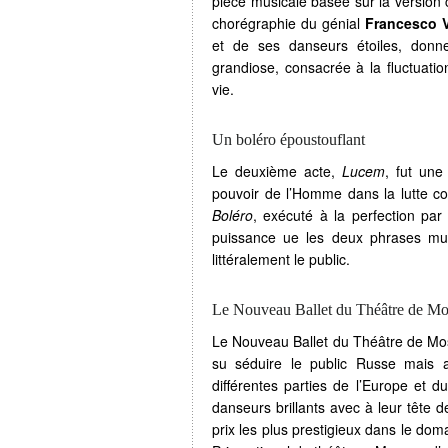
pièce musicale basée sur la version 
chorégraphie du génial
Francesco V
et de ses danseurs étoiles, donn
grandiose, consacrée à la fluctuati
vie.
Un boléro époustouflant
Le deuxième acte,
Lucem
, fut un
pouvoir de l’Homme dans la lutte co
Boléro
, exécuté à la perfection par
puissance ue les deux phrases mus
littéralement le public.
Le Nouveau Ballet du Théâtre de M
Le Nouveau Ballet du Théâtre de Mosco
su séduire le public Russe mais 
différentes parties de l’Europe et 
danseurs brillants avec à leur tête 
prix les plus prestigieux dans le do