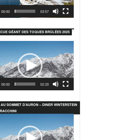
00:00
03:57
CUE GÉANT DES TOQUES BRÛLÉES 2025
r
00:00
02:20
 AU SOMMET D’AURON – DINER WINTERSTEIN
RACCHINI
r