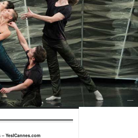
s – YesICannes.com