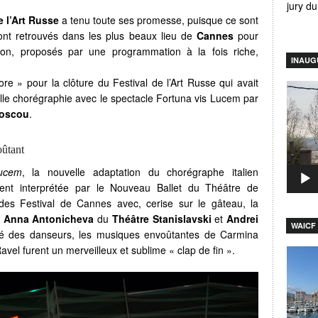
jury d
e l’Art Russe
a tenu toute ses promesse, puisque ce sont
ont retrouvés dans les plus beaux lieu de
Cannes
pour
tion, proposés par une programmation à la fois riche,
INAUG
re » pour la clôture du Festival de l’Art Russe qui avait
Lecteu
lle chorégraphie avec le spectacle Fortuna vis Lucem par
vidéo
Moscou
.
oûtant
ucem
, la nouvelle adaptation du chorégraphe italien
ment interprétée par le Nouveau Ballet du Théâtre de
es Festival de Cannes avec, cerise sur le gâteau, la
:
Anna Antonicheva
du
Théâtre Stanislavski
et
Andrei
WAICF 
ité des danseurs, les musiques envoûtantes de Carmina
avel furent un merveilleux et sublime « clap de fin ».
Lecteu
vidéo