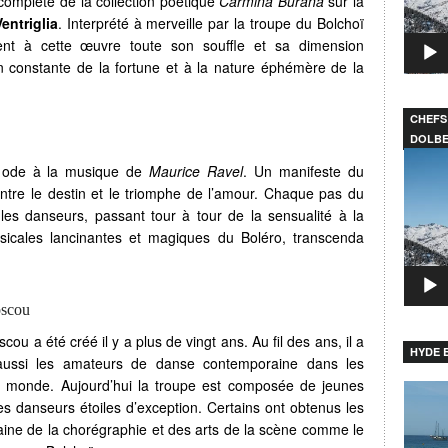
complète de la collection poétique
Carmina Burana
sur la
entriglia
. Interprété à merveille par la troupe du Bolchoï
ent à cette œuvre toute son souffle et sa dimension
on constante de la fortune et à la nature éphémère de la
CHEFS
DOLB
Lecteu
e ode à la musique de
Maurice Ravel
. Un manifeste du
vidéo
ntre le destin et le triomphe de l’amour. Chaque pas du
 les danseurs, passant tour à tour de la sensualité à la
icales lancinantes et magiques du Boléro, transcenda
oscou
u a été créé il y a plus de vingt ans. Au fil des ans, il a
HYDE B
aussi les amateurs de danse contemporaine dans les
du monde. Aujourd’hui la troupe est composée de jeunes
Lecteu
des danseurs étoiles d’exception. Certains ont obtenus les
vidéo
maine de la chorégraphie et des arts de la scène comme le