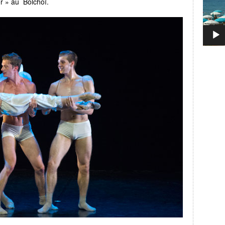
or » au Bolchoï.