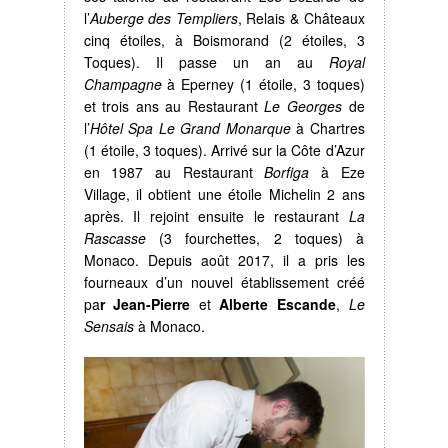
l’
Auberge des Templiers
, Relais & Châteaux
cinq étoiles, à Boismorand (2 étoiles, 3
Toques). Il passe un an au
Royal
Champagne
à Eperney (1 étoile, 3 toques)
et trois ans au Restaurant
Le Georges
de
l’
Hôtel Spa Le Grand Monarque
à Chartres
(1 étoile, 3 toques). Arrivé sur la Côte d’Azur
en 1987 au Restaurant
Borfiga
à Eze
Village, il obtient une étoile Michelin 2 ans
après. Il rejoint ensuite le restaurant
La
Rascasse
(3 fourchettes, 2 toques) à
Monaco. Depuis août 2017, il a pris les
fourneaux d’un nouvel établissement créé
pa
r Jean-Pierre
et
Alberte Escande
,
Le
Sensais
à Monaco.