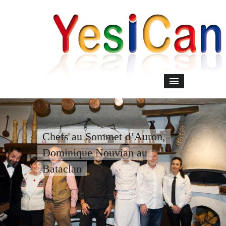
Chefs au Sommet d’Auron,
Dominique Nouvian au
Bataclan