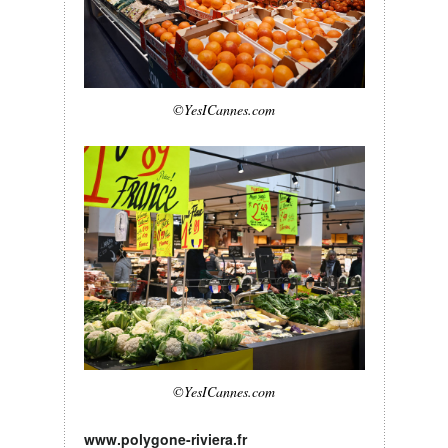
©YesICannes.com
©YesICannes.com
www.polygone-riviera.fr