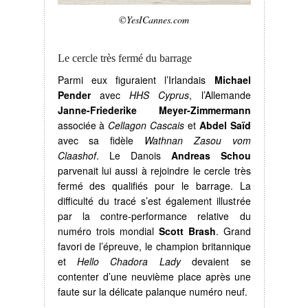
©YesICannes.com
Le cercle très fermé du barrage
Parmi eux figuraient l’Irlandais
Michael
Pender
avec
HHS Cyprus
, l’Allemande
Janne-Friederike Meyer-Zimmermann
associée à
Cellagon Cascais
et
Abdel Saïd
avec sa fidèle
Wathnan Zasou vom
Claashof
. Le Danois
Andreas Schou
parvenait lui aussi à rejoindre le cercle très
fermé des qualifiés pour le barrage. La
difficulté du tracé s’est également illustrée
par la contre-performance relative du
numéro trois mondial
Scott Brash
. Grand
favori de l’épreuve, le champion britannique
et
Hello Chadora Lady
devaient se
contenter d’une neuvième place après une
faute sur la délicate palanque numéro neuf.