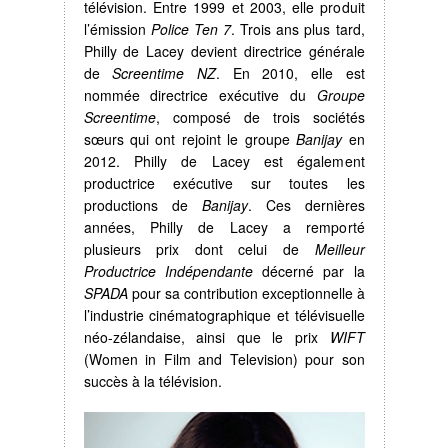
télévision. Entre 1999 et 2003, elle produit
l’émission
Police Ten 7
. Trois ans plus tard,
Philly de Lacey devient directrice générale
de
Screentime NZ
. En 2010, elle est
nommée directrice exécutive du
Groupe
Screentime
, composé de trois sociétés
sœurs qui ont rejoint le groupe
Banijay
en
2012. Philly de Lacey est également
productrice exécutive sur toutes les
productions de
Banijay
. Ces dernières
années, Philly de Lacey a remporté
plusieurs prix dont celui de
Meilleur
Productrice Indépendante
décerné par la
SPADA
pour sa contribution exceptionnelle à
l’industrie cinématographique et télévisuelle
néo-zélandaise, ainsi que le prix
WIFT
(Women in Film and Television) pour son
succès à la télévision.