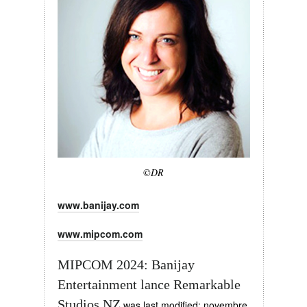
©DR
www.banijay.com
www.mipcom.com
MIPCOM 2024: Banijay
Entertainment lance Remarkable
Studios NZ
was last modified:
novembre