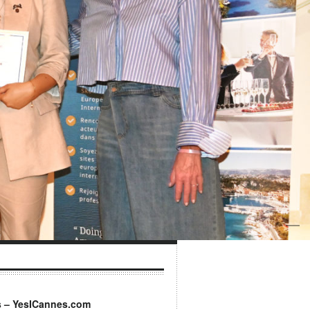
s – YesICannes.com