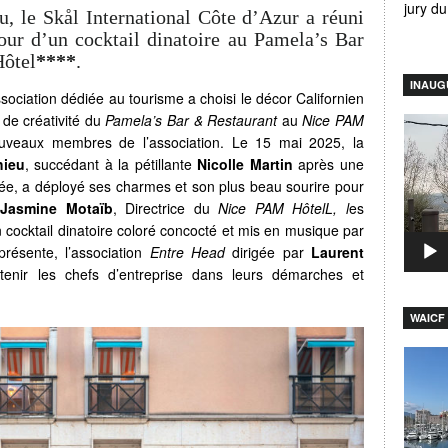
jury d
u, le Skål International Côte d’Azur a réuni
ur d’un cocktail dinatoire au Pamela’s Bar
ôtel
****
.
INAUG
ssociation dédiée au tourisme a choisi le décor Californien
 de créativité du
Pamela’s Bar & Restaurant
au
Nice PAM
Lecteu
uveaux membres de l’association. Le 15 mai 2025, la
vidéo
hieu
, succédant à la pétillante
Nicolle Martin
après une
ée, a déployé ses charmes et son plus beau sourire pour
e
Jasmine Motaïb
, Directrice du
Nice PAM HôtelL, l
es
n cocktail dinatoire coloré concocté et mis en musique par
résente, l’association
Entre Head
dirigée par
Laurent
tenir les chefs d’entreprise dans leurs démarches et
WAICF 
Lecteu
vidéo