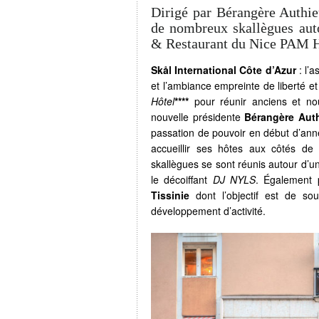
Dirigé par Bérangère Authie
de nombreux skallègues auto
& Restaurant du Nice PAM H
Skål International Côte d’Azur
: l’a
et l’ambiance empreinte de liberté et
Hôtel
****
pour réunir anciens et no
nouvelle présidente
Bérangère Aut
passation de pouvoir en début d’ann
accueillir ses hôtes aux côtés d
skallègues se sont réunis autour d’u
le décoiffant
DJ NYLS
. Également p
Tissinie
dont l’objectif est de sou
développement d’activité.