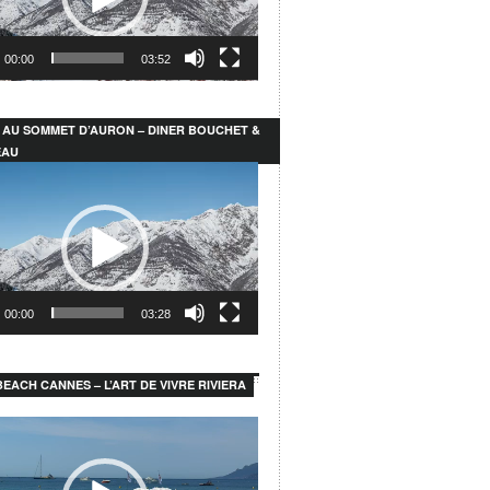
00:00
03:52
 AU SOMMET D’AURON – DINER BOUCHET &
EAU
r
00:00
03:28
EACH CANNES – L’ART DE VIVRE RIVIERA
r