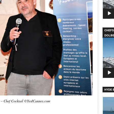
CHEFS
DOLB
Lecteu
vidéo
HYDE B
Lecteu
 – Chef Cocktail ©YesICannes.com
vidéo