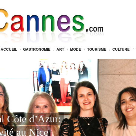
ACCUEIL
/
GASTRONOMIE
/
ART
/
MODE
/
TOURISME
/
CULTURE
/
al Côte d’Azur:
vité au Nice