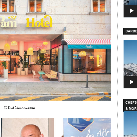
BARBE
Lecteu
vidéo
CHEFS
©YesICannes.com
& MOR
Lecteu
vidéo