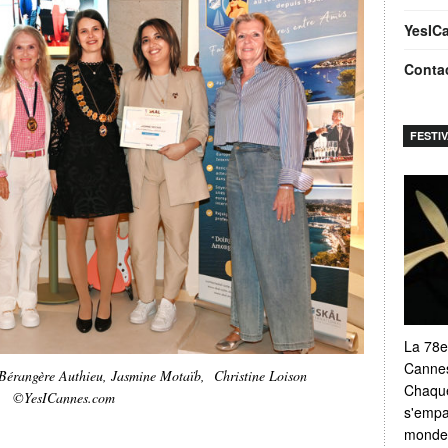
YesIC
Conta
FESTI
La 78e
Cannes
, Bérangère Authieu, Jasmine Motaïb, Christine Loison
Chaque
©YesICannes.com
s'empar
monde e