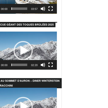
00:00
03:57
CUE GÉANT DES TOQUES BRÛLÉES 2025
r
00:00
02:20
 AU SOMMET D’AURON – DINER WINTERSTEIN
RACCHINI
r