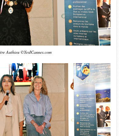
ère Authieu ©YesICannes.com