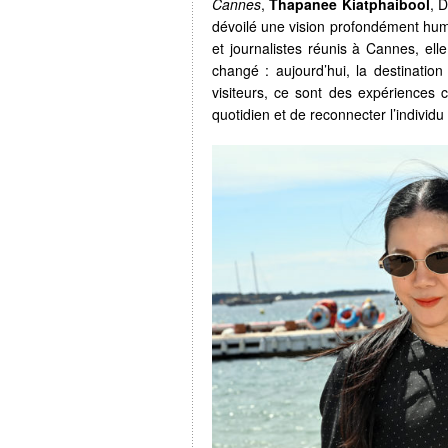
Cannes
,
Thapanee Kiatphaibool
, D
dévoilé une vision profondément hum
et journalistes réunis à Cannes, el
changé : aujourd’hui, la destinatio
visiteurs, ce sont des expériences 
quotidien et de reconnecter l’individ