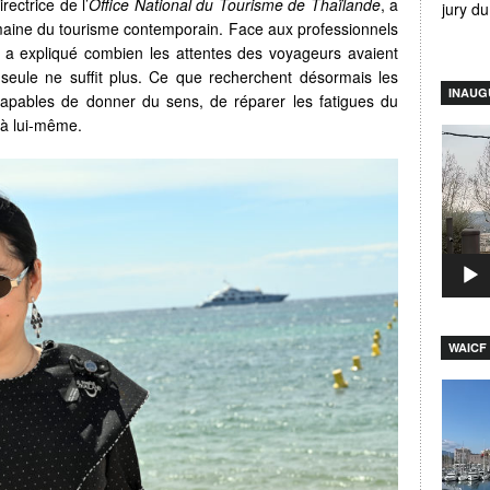
irectrice de l’
Office National du Tourisme de Thaïlande
, a
jury d
aine du tourisme contemporain. Face aux professionnels
le a expliqué combien les attentes des voyageurs avaient
n seule ne suffit plus. Ce que recherchent désormais les
INAUG
capables de donner du sens, de réparer les fatigues du
u à lui-même.
Lecteu
vidéo
WAICF 
Lecteu
vidéo