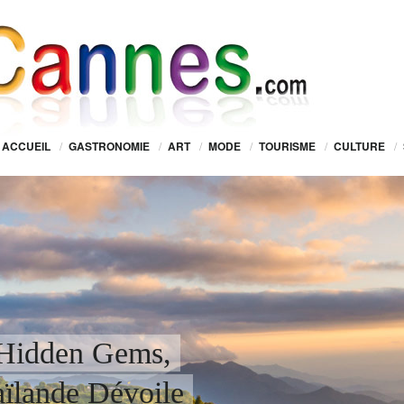
ACCUEIL
/
GASTRONOMIE
/
ART
/
MODE
/
TOURISME
/
CULTURE
/
Hidden Gems,
aïlande Dévoile