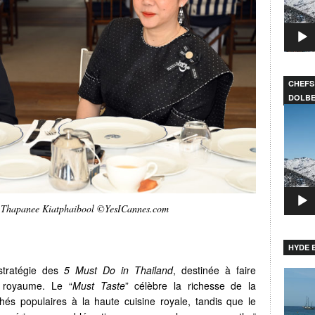
CHEFS
DOLB
Lecteu
vidéo
& Thapanee Kiatphaibool ©YesICannes.com
HYDE B
stratégie des
5 Must Do in Thailand
, destinée à faire
Lecteu
u royaume. Le “
Must Taste
” célèbre la richesse de la
vidéo
és populaires à la haute cuisine royale, tandis que le