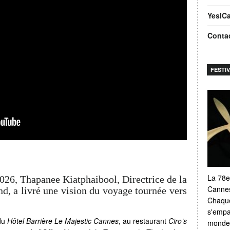
YesIC
Conta
FESTI
La 78e
026, Thapanee Kiatphaibool, Directrice de la
Cannes
d, a livré une vision du voyage tournée vers
Chaque
s'empar
 du
Hôtel Barrière Le Majestic Cannes
, au restaurant
Ciro’s
monde e