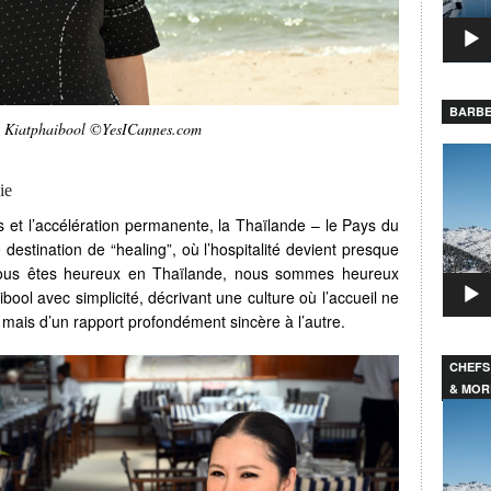
BARBE
 Kiatphaibool ©YesICannes.com
Lecteu
vidéo
ie
et l’accélération permanente, la Thaïlande – le Pays du
estination de “healing”, où l’hospitalité devient presque
vous êtes heureux en Thaïlande, nous sommes heureux
ool avec simplicité, décrivant une culture où l’accueil ne
e mais d’un rapport profondément sincère à l’autre.
CHEFS
& MOR
Lecteu
vidéo