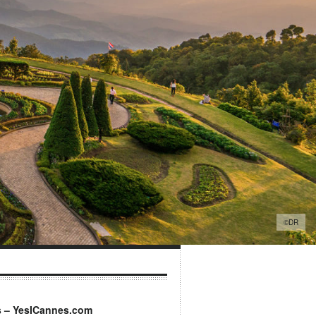
©DR
s – YesICannes.com