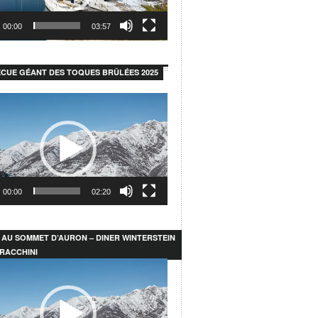
00:00
03:57
CUE GÉANT DES TOQUES BRÛLÉES 2025
r
00:00
02:20
 AU SOMMET D’AURON – DINER WINTERSTEIN
RACCHINI
r