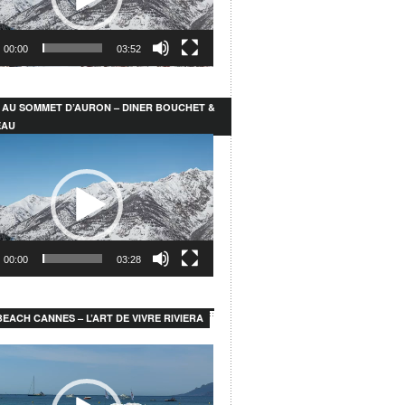
00:00
03:52
 AU SOMMET D’AURON – DINER BOUCHET &
EAU
r
00:00
03:28
EACH CANNES – L’ART DE VIVRE RIVIERA
r