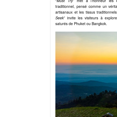
“
Must Try
” met à l’honneur les
traditionnel, pensé comme un vérita
artisanaux et les tissus traditionne
Seek
” invite les visiteurs à explo
saturés de Phuket ou Bangkok.