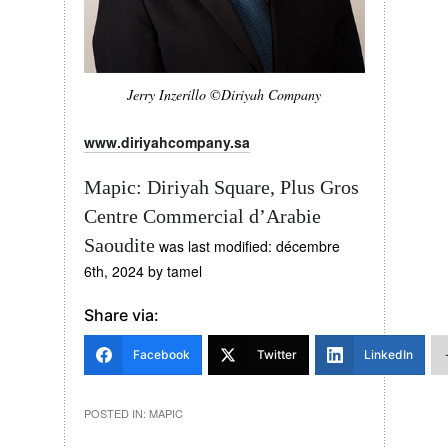
Jerry Inzerillo ©Diriyah Company
www.diriyahcompany.sa
Mapic: Diriyah Square, Plus Gros
Centre Commercial d’Arabie
Saoudite
was last modified:
décembre
6th, 2024
by
tamel
Share via:
Facebook
Twitter
LinkedIn
POSTED IN:
MAPIC