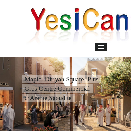
Mapic: Diriyah Square, Plus
Gros Centre Commercial
d’Arabie Saoudite