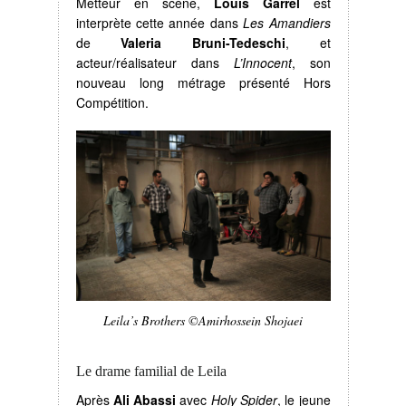
Metteur en scène,
Louis Garrel
est
interprète cette année dans
Les Amandiers
de
Valeria Bruni-Tedeschi
, et
acteur/réalisateur dans
L’Innocent
, son
nouveau long métrage présenté Hors
Compétition.
Leila’s Brothers ©Amirhossein Shojaei
Le drame familial de Leila
Après
Ali Abassi
avec
Holy Spider
, le jeune