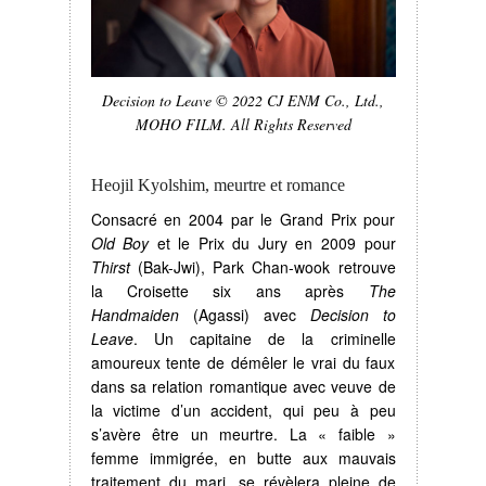
Decision to Leave © 2022 CJ ENM Co., Ltd.,
MOHO FILM. All Rights Reserved
Heojil Kyolshim, meurtre et romance
Consacré en 2004 par le Grand Prix pour
Old Boy
et le Prix du Jury en 2009 pour
Thirst
(Bak-Jwi), Park Chan-wook retrouve
la Croisette six ans après
The
Handmaiden
(Agassi) avec
Decision to
Leave
. Un capitaine de la criminelle
amoureux tente de démêler le vrai du faux
dans sa relation romantique avec veuve de
la victime d’un accident, qui peu à peu
s’avère être un meurtre. La « faible »
femme immigrée, en butte aux mauvais
traitement du mari, se révèlera pleine de