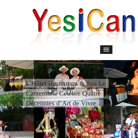
L’Hôtel Restaurant & Spa Le
Cantemerle Célèbre Quatre
Décennies d’Art de Vivre