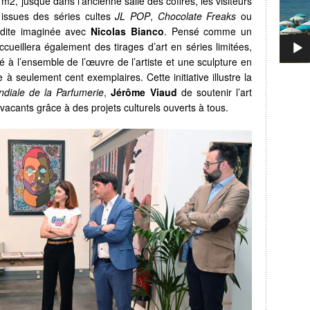
 m2, jusque dans l’ancienne salle des coffres, les visiteurs
 issues des séries cultes
JL POP
,
Chocolate Freaks
ou
nédite imaginée avec
Nicolas Bianco
. Pensé comme un
accueillera également des tirages d’art en séries limitées,
 à l’ensemble de l’œuvre de l’artiste et une sculpture en
 à seulement cent exemplaires. Cette initiative illustre la
ndiale de la Parfumerie
,
Jérôme Viaud
de soutenir l’art
vacants grâce à des projets culturels ouverts à tous.