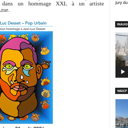
jury d
t dans un hommage XXL à un artiste
zur.
INAUG
Lecteu
vidéo
WAICF 
Lecteu
vidéo