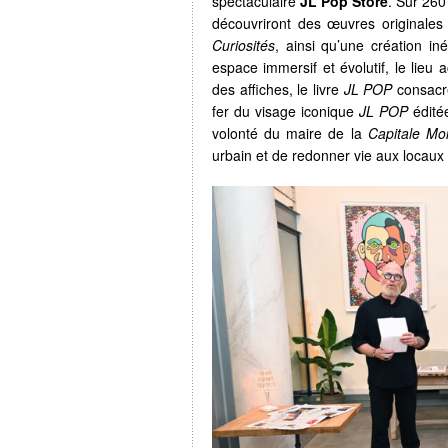
spectaculaire
JL Pop Store
. Sur 260
découvriront des œuvres originales
Curiosités
, ainsi qu’une création i
espace immersif et évolutif, le lieu 
des affiches, le livre
JL POP
consacré
fer du visage iconique
JL POP
éditée
volonté du maire de la
Capitale Mo
urbain et de redonner vie aux locaux 