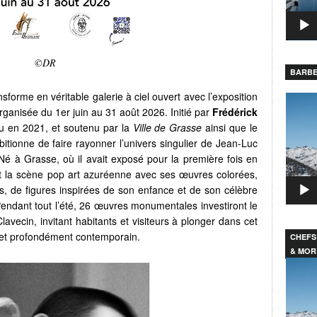
©DR
BARBE
sforme en véritable galerie à ciel ouvert avec l’exposition
Lecteu
organisée du 1er juin au 31 août 2026. Initié par
Frédérick
vidéo
paru en 2021, et soutenu par la
Ville de Grasse
ainsi que le
tionne de faire rayonner l’univers singulier de Jean-Luc
Né à Grasse, où il avait exposé pour la première fois en
t la scène pop art azuréenne avec ses œuvres colorées,
 de figures inspirées de son enfance et de son célèbre
endant tout l’été, 26 œuvres monumentales investiront le
avecin, invitant habitants et visiteurs à plonger dans cet
ue et profondément contemporain.
CHEFS
& MOR
Lecteu
vidéo