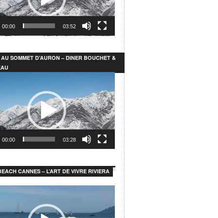
00:00
03:52
 AU SOMMET D’AURON – DINER BOUCHET &
EAU
r
00:00
03:28
EACH CANNES – L’ART DE VIVRE RIVIERA
r