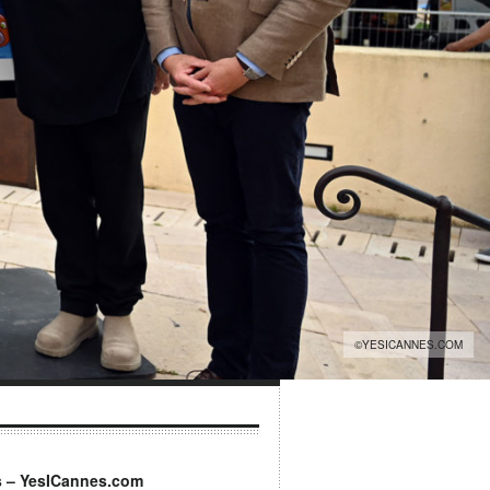
©YESICANNES.COM
s – YesICannes.com