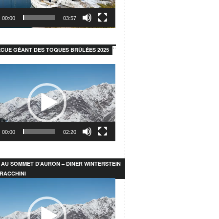
00:00
03:57
CUE GÉANT DES TOQUES BRÛLÉES 2025
r
00:00
02:20
 AU SOMMET D’AURON – DINER WINTERSTEIN
RACCHINI
r