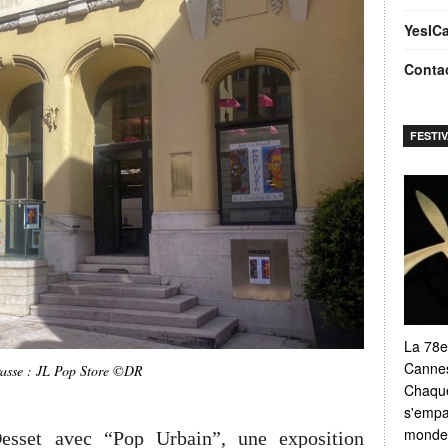
YesIC
Conta
FESTI
La 78e
Cannes
asse : JL Pop Store ©DR
Chaque
s'empar
monde e
esset avec “Pop Urbain”, une exposition