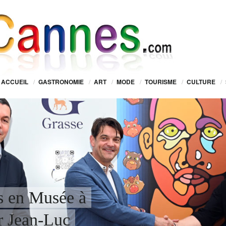
ACCUEIL
/
GASTRONOMIE
/
ART
/
MODE
/
TOURISME
/
CULTURE
/
es en Musée à
r Jean-Luc