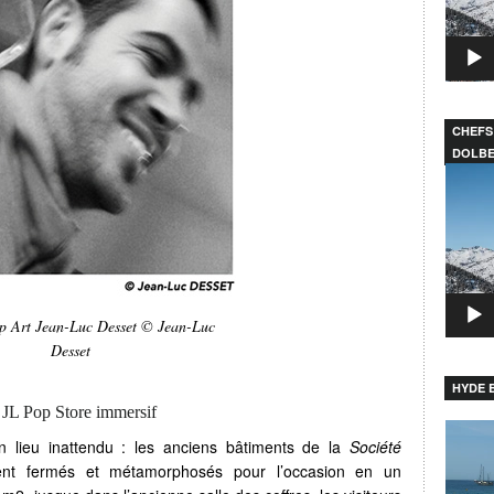
CHEFS
DOLB
Lecteu
vidéo
op Art Jean-Luc Desset © Jean-Luc
Desset
HYDE B
 JL Pop Store immersif
Lecteu
 lieu inattendu : les anciens bâtiments de la
Société
vidéo
ment fermés et métamorphosés pour l’occasion en un