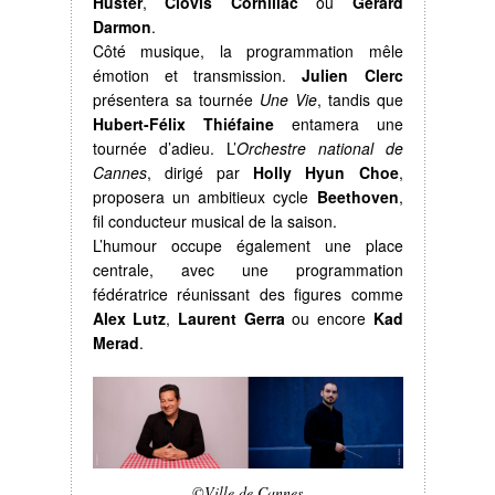
Huster
,
Clovis Cornillac
ou
Gérard
Darmon
.
Côté musique, la programmation mêle
émotion et transmission.
Julien Clerc
présentera sa tournée
Une Vie
, tandis que
Hubert-Félix Thiéfaine
entamera une
tournée d’adieu. L’
Orchestre national de
Cannes
, dirigé par
Holly Hyun Choe
,
proposera un ambitieux cycle
Beethoven
,
fil conducteur musical de la saison.
L’humour occupe également une place
centrale, avec une programmation
fédératrice réunissant des figures comme
Alex Lutz
,
Laurent Gerra
ou encore
Kad
Merad
.
©Ville de Cannes