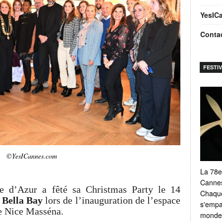
YesIC
Conta
FESTI
©YesICannes.com
La 78e
Cannes
e d’Azur a fêté sa Christmas Party le 14
Chaque
t
Bella Bay
lors de l’inauguration de l’espace
s'empar
te Nice Masséna.
monde e