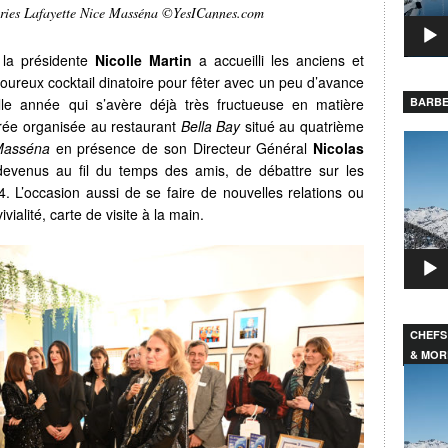
ries Lafayette Nice Masséna ©YesICannes.com
 la présidente
Nicolle Martin
a accueilli les anciens et
ureux cocktail dinatoire pour fêter avec un peu d’avance
elle année qui s’avère déjà très fructueuse en matière
BARBE
irée organisée au restaurant
Bella Bay
situé au quatrième
Lecteu
 Masséna
en présence de son Directeur Général
Nicolas
vidéo
devenus au fil du temps des amis, de débattre sur les
 L’occasion aussi de se faire de nouvelles relations ou
ialité, carte de visite à la main.
CHEFS
& MOR
Lecteu
vidéo