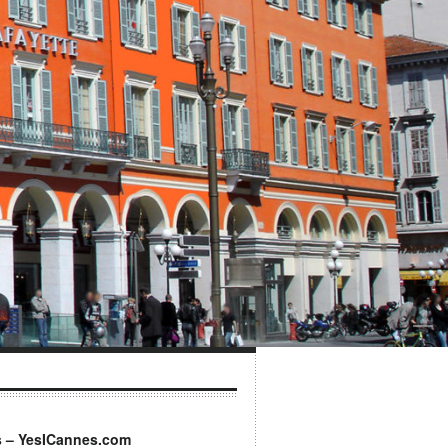
s – YesICannes.com