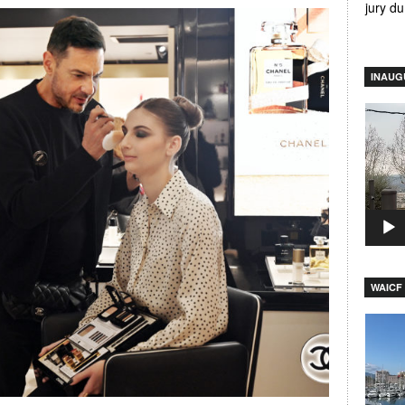
jury d
INAUG
Lecteu
vidéo
WAICF 
Lecteu
vidéo