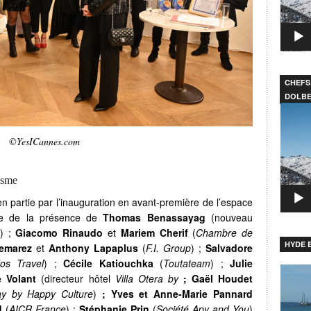
CHEFS
DOLB
Lecteu
vidéo
©YesICannes.com
isme
en partie par l’inauguration en avant-première de l’espace
itée de la présence de
Thomas Benassayag
(nouveau
) ;
Giacomo Rinaudo
et
Mariem Cherif
(
Chambre de
HYDE B
emarez
et
Anthony Lapaplus
(
F.I. Group
) ;
Salvadore
os Travel
) ;
Cécile Katiouchka
(
Toutateam
) ;
Julie
Lecteu
e Volant
(directeur hôtel
Villa Otera by
; Gaël Houdet
vidéo
ay by Happy Culture
)
; Yves et Anne-Marie Pannard
d
(
AICR France
) ;
Stéphanie Prin
(
Société Apy and You
)