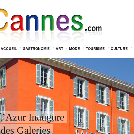
ACCUEIL
/
GASTRONOMIE
/
ART
/
MODE
/
TOURISME
/
CULTURE
/
’Azur Inaugure
des Galeries