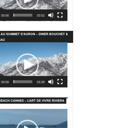
00:00
03:52
 AU SOMMET D’AURON – DINER BOUCHET &
EAU
r
00:00
03:28
EACH CANNES – L’ART DE VIVRE RIVIERA
r