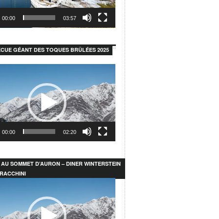
00:00
03:57
CUE GÉANT DES TOQUES BRÛLÉES 2025
r
00:00
02:20
 AU SOMMET D’AURON – DINER WINTERSTEIN
RACCHINI
r