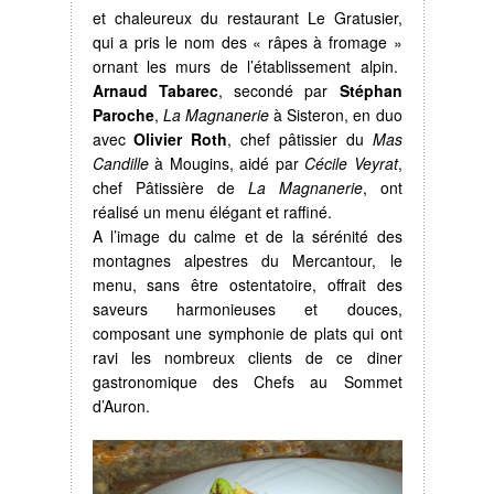
et chaleureux du restaurant Le Gratusier,
qui a pris le nom des « râpes à fromage »
ornant les murs de l’établissement alpin.
Arnaud Tabarec
, secondé par
Stéphan
Paroche
,
La Magnanerie
à Sisteron, en duo
avec
Olivier Roth
, chef pâtissier du
Mas
Candille
à Mougins, aidé par
Cécile Veyrat
,
chef Pâtissière de
La Magnanerie
, ont
réalisé un menu élégant et raffiné.
A l’image du calme et de la sérénité des
montagnes alpestres du Mercantour, le
menu, sans être ostentatoire, offrait des
saveurs harmonieuses et douces,
composant une symphonie de plats qui ont
ravi les nombreux clients de ce diner
gastronomique des Chefs au Sommet
d’Auron.