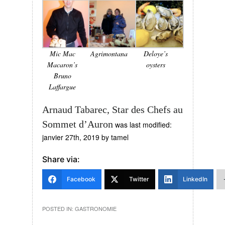
Mic Mac
Agrimontana
Deloye’s
Macaron’s
oysters
Bruno
Laffargue
Arnaud Tabarec, Star des Chefs au
Sommet d’Auron
was last modified:
janvier 27th, 2019
by
tamel
Share via:
Facebook
Twitter
LinkedIn
POSTED IN:
GASTRONOMIE