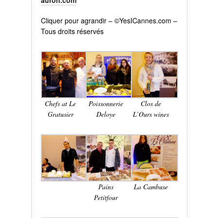
auron.com
Cliquer pour agrandir – ©YesICannes.com –
Tous droits réservés
Chefs at Le
Poissonnerie
Clos de
Gratusier
Deloye
L’Ours wines
Pains
La Cambuse
Petitfour