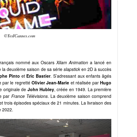
©YesICannes.com
n français nommé aux Oscars
Xilam Animation
a lancé en
e la deuxième saison de sa série
slapstick
en 2D à succès
phe Pinto
et
Eric Bastier
. S’adressant aux enfants âgés
 par le regretté
Olivier Jean-Marie
et réalisée par
Hugo
e originale de
John Hubley
, créée en 1949. La première
ée par
France Télévisions
. La deuxième saison comprend
 trois épisodes spéciaux de 21 minutes. La livraison des
e 2022.