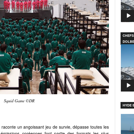
CHEFS
DOLB
Lecteu
vidéo
Squid Game ©DR
HYDE B
Lecteu
vidéo
 raconte un angoissant jeu de survie, dépasse toutes les
s émissions coréennes font partie des formats les plus