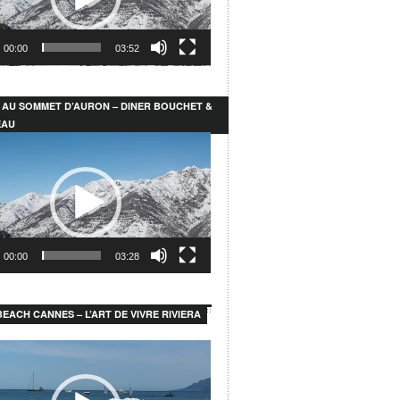
00:00
03:52
 AU SOMMET D’AURON – DINER BOUCHET &
EAU
r
00:00
03:28
EACH CANNES – L’ART DE VIVRE RIVIERA
r