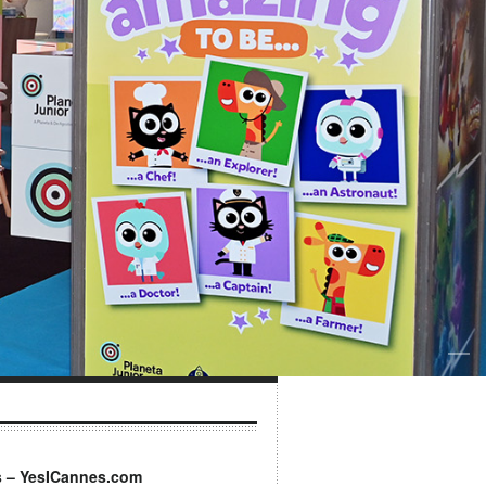
s – YesICannes.com