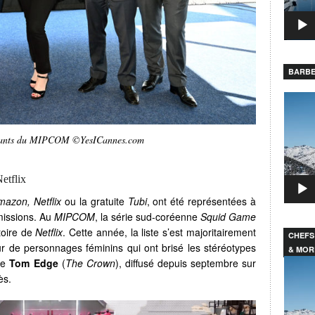
BARBE
Lecteu
vidéo
ntants du MIPCOM ©YesICannes.com
etflix
mazon, Netflix
ou la gratuite
Tubi
, ont été représentées à
missions. Au
MIPCOM
, la série sud-coréenne
Squid Game
stoire de
Netflix
. Cette année, la liste s’est majoritairement
CHEFS
r de personnages féminins qui ont brisé les stéréotypes
& MOR
Lecteu
 de
Tom Edge
(
The Crown
), diffusé depuis septembre sur
vidéo
ès.