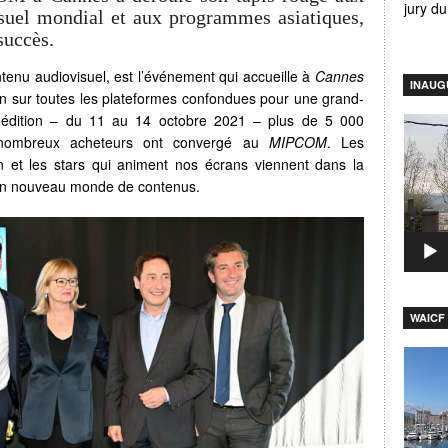
jury d
isuel mondial et aux programmes asiatiques,
succès.
tenu audiovisuel, est l’événement qui accueille à
Cannes
INAUG
tion sur toutes les plateformes confondues pour une grand-
édition – du 11 au 14 octobre 2021 – plus de 5 000
Lecteu
de nombreux acheteurs ont convergé au
MIPCOM
. Les
vidéo
ion et les stars qui animent nos écrans viennent dans la
un nouveau monde de contenus.
WAICF 
Lecteu
vidéo