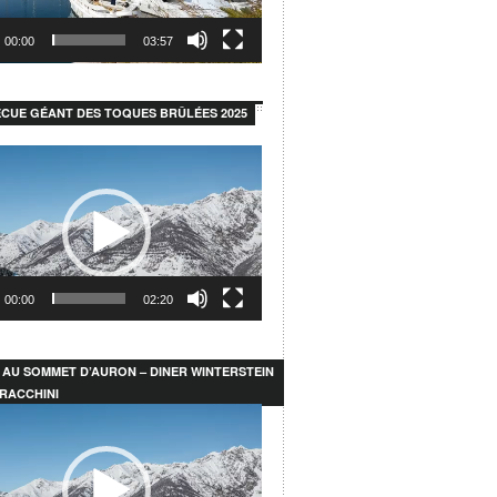
00:00
03:57
CUE GÉANT DES TOQUES BRÛLÉES 2025
r
00:00
02:20
 AU SOMMET D’AURON – DINER WINTERSTEIN
RACCHINI
r