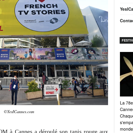
YesIC
Conta
FESTI
La 78e
Cannes
©YesICannes.com
Chaque
s'empar
monde e
M à Cannes a déroulé son tapis rouge aux