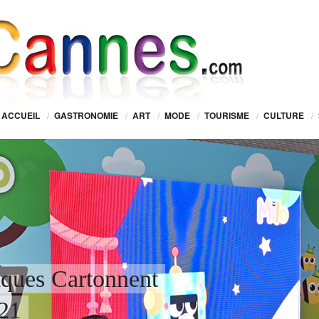
ACCUEIL
/
GASTRONOMIE
/
ART
/
MODE
/
TOURISME
/
CULTURE
/
iques Cartonnent
21