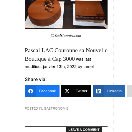
©YesICannes.com
Pascal LAC Couronne sa Nouvelle
Boutique à Cap 3000
was last
modified:
janvier 13th, 2022
by
tamel
Share via:
Facebook
Twitter
LinkedIn
POSTED IN:
GASTRONOMIE
LEAVE A COMMENT