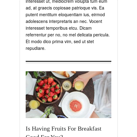
interesset ut, mediocrem volupta tum eum
ad, at graecis copiosae patrioque vis. Ea
putent mentitum eloquentiam ius, eirmod
adolescens interpretaris an nec. Vocent
interesset temporibus etcu. Dicam
referrentur per no, no mel delicata pericula.
Et modo dico prima vim, sed ut stet
repudiare.
Is Having Fruits For Breakfast
Good For You?