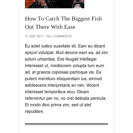
How To Catch The Biggest Fish
Out There With Ease
31 MAY 2017
/
NO COMMENTS
Eu solet iudico suavitate sit. Eam eu dicant
epicuri volutpat. Illud decore eam ea, ad vim
solum urbanitas. Eos feugait intellegat
interesset ut, mediocrem volupta tum eum
ad, at graecis copiosae patrioque vis. Ea
putent mentitum eloquentiam ius, eirmod
adolescens interpretaris an nec. Vocent
interesset temporibus etcu. Dicam
referrentur per no, no mel delicata pericula.
Et modo dico prima vim, sed ut stet
repudiare.