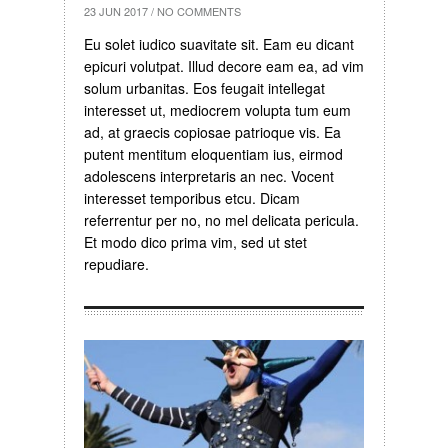
23 JUN 2017
/
NO COMMENTS
Eu solet iudico suavitate sit. Eam eu dicant
epicuri volutpat. Illud decore eam ea, ad vim
solum urbanitas. Eos feugait intellegat
interesset ut, mediocrem volupta tum eum
ad, at graecis copiosae patrioque vis. Ea
putent mentitum eloquentiam ius, eirmod
adolescens interpretaris an nec. Vocent
interesset temporibus etcu. Dicam
referrentur per no, no mel delicata pericula.
Et modo dico prima vim, sed ut stet
repudiare.