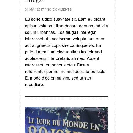
Bridges
31 MAY 2017
/
NO COMMENTS
Eu solet iudico suavitate sit. Eam eu dicant
epicuri volutpat. Illud decore eam ea, ad vim
solum urbanitas. Eos feugait intellegat
interesset ut, mediocrem volupta tum eum
ad, at graecis copiosae patrioque vis. Ea
putent mentitum eloquentiam ius, eirmod
adolescens interpretaris an nec. Vocent
interesset temporibus etcu. Dicam
referrentur per no, no mel delicata pericula.
Et modo dico prima vim, sed ut stet
repudiare.