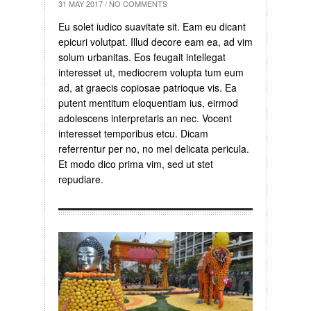
31 MAY 2017
/
NO COMMENTS
Eu solet iudico suavitate sit. Eam eu dicant
epicuri volutpat. Illud decore eam ea, ad vim
solum urbanitas. Eos feugait intellegat
interesset ut, mediocrem volupta tum eum
ad, at graecis copiosae patrioque vis. Ea
putent mentitum eloquentiam ius, eirmod
adolescens interpretaris an nec. Vocent
interesset temporibus etcu. Dicam
referrentur per no, no mel delicata pericula.
Et modo dico prima vim, sed ut stet
repudiare.