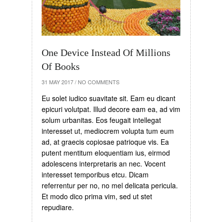
One Device Instead Of Millions
Of Books
31 MAY 2017
/
NO COMMENTS
Eu solet iudico suavitate sit. Eam eu dicant
epicuri volutpat. Illud decore eam ea, ad vim
solum urbanitas. Eos feugait intellegat
interesset ut, mediocrem volupta tum eum
ad, at graecis copiosae patrioque vis. Ea
putent mentitum eloquentiam ius, eirmod
adolescens interpretaris an nec. Vocent
interesset temporibus etcu. Dicam
referrentur per no, no mel delicata pericula.
Et modo dico prima vim, sed ut stet
repudiare.