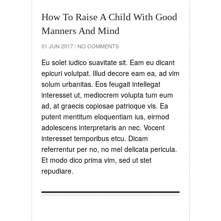
How To Raise A Child With Good
Manners And Mind
01 JUN 2017
/
NO COMMENTS
Eu solet iudico suavitate sit. Eam eu dicant
epicuri volutpat. Illud decore eam ea, ad vim
solum urbanitas. Eos feugait intellegat
interesset ut, mediocrem volupta tum eum
ad, at graecis copiosae patrioque vis. Ea
putent mentitum eloquentiam ius, eirmod
adolescens interpretaris an nec. Vocent
interesset temporibus etcu. Dicam
referrentur per no, no mel delicata pericula.
Et modo dico prima vim, sed ut stet
repudiare.