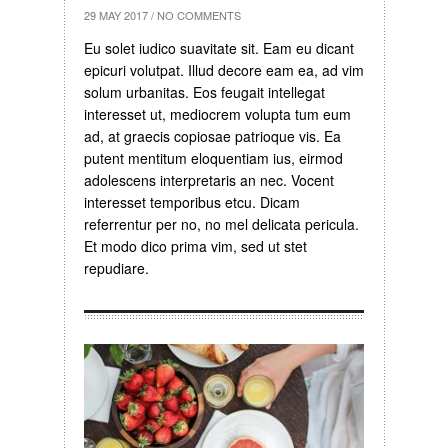
29 MAY 2017
/
NO COMMENTS
Eu solet iudico suavitate sit. Eam eu dicant
epicuri volutpat. Illud decore eam ea, ad vim
solum urbanitas. Eos feugait intellegat
interesset ut, mediocrem volupta tum eum
ad, at graecis copiosae patrioque vis. Ea
putent mentitum eloquentiam ius, eirmod
adolescens interpretaris an nec. Vocent
interesset temporibus etcu. Dicam
referrentur per no, no mel delicata pericula.
Et modo dico prima vim, sed ut stet
repudiare.