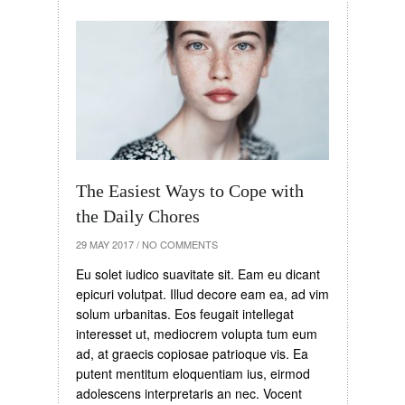
The Easiest Ways to Cope with
the Daily Chores
29 MAY 2017
/
NO COMMENTS
Eu solet iudico suavitate sit. Eam eu dicant
epicuri volutpat. Illud decore eam ea, ad vim
solum urbanitas. Eos feugait intellegat
interesset ut, mediocrem volupta tum eum
ad, at graecis copiosae patrioque vis. Ea
putent mentitum eloquentiam ius, eirmod
adolescens interpretaris an nec. Vocent