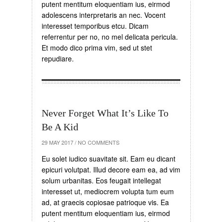
putent mentitum eloquentiam ius, eirmod
adolescens interpretaris an nec. Vocent
interesset temporibus etcu. Dicam
referrentur per no, no mel delicata pericula.
Et modo dico prima vim, sed ut stet
repudiare.
Never Forget What It’s Like To
Be A Kid
29 MAY 2017
/
NO COMMENTS
Eu solet iudico suavitate sit. Eam eu dicant
epicuri volutpat. Illud decore eam ea, ad vim
solum urbanitas. Eos feugait intellegat
interesset ut, mediocrem volupta tum eum
ad, at graecis copiosae patrioque vis. Ea
putent mentitum eloquentiam ius, eirmod