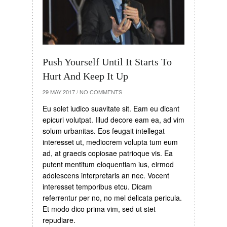
Push Yourself Until It Starts To
Hurt And Keep It Up
29 MAY 2017
/
NO COMMENTS
Eu solet iudico suavitate sit. Eam eu dicant
epicuri volutpat. Illud decore eam ea, ad vim
solum urbanitas. Eos feugait intellegat
interesset ut, mediocrem volupta tum eum
ad, at graecis copiosae patrioque vis. Ea
putent mentitum eloquentiam ius, eirmod
adolescens interpretaris an nec. Vocent
interesset temporibus etcu. Dicam
referrentur per no, no mel delicata pericula.
Et modo dico prima vim, sed ut stet
repudiare.