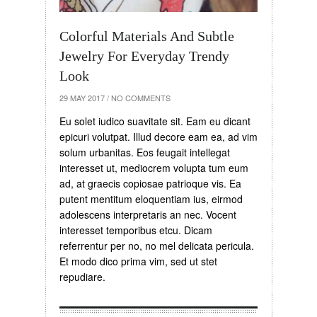
Colorful Materials And Subtle
Jewelry For Everyday Trendy
Look
29 MAY 2017
/
NO COMMENTS
Eu solet iudico suavitate sit. Eam eu dicant
epicuri volutpat. Illud decore eam ea, ad vim
solum urbanitas. Eos feugait intellegat
interesset ut, mediocrem volupta tum eum
ad, at graecis copiosae patrioque vis. Ea
putent mentitum eloquentiam ius, eirmod
adolescens interpretaris an nec. Vocent
interesset temporibus etcu. Dicam
referrentur per no, no mel delicata pericula.
Et modo dico prima vim, sed ut stet
repudiare.