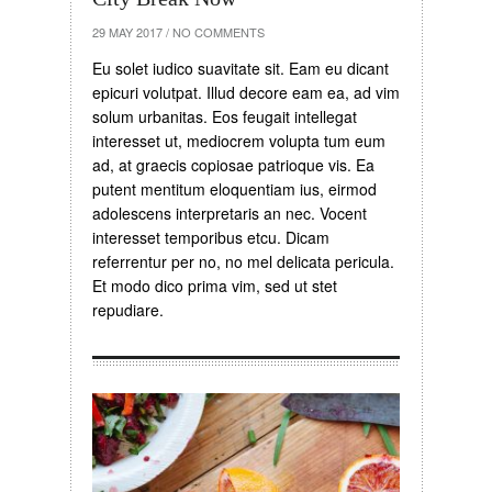
29 MAY 2017
/
NO COMMENTS
Eu solet iudico suavitate sit. Eam eu dicant
epicuri volutpat. Illud decore eam ea, ad vim
solum urbanitas. Eos feugait intellegat
interesset ut, mediocrem volupta tum eum
ad, at graecis copiosae patrioque vis. Ea
putent mentitum eloquentiam ius, eirmod
adolescens interpretaris an nec. Vocent
interesset temporibus etcu. Dicam
referrentur per no, no mel delicata pericula.
Et modo dico prima vim, sed ut stet
repudiare.