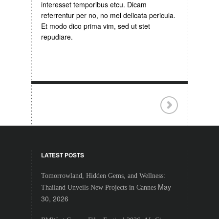
interesset temporibus etcu. Dicam
referrentur per no, no mel delicata pericula.
Et modo dico prima vim, sed ut stet
repudiare.
LATEST POSTS
Tomorrowland, Hidden Gems, and Wellness:
May
Thailand Unveils New Projects in Cannes
30, 2026