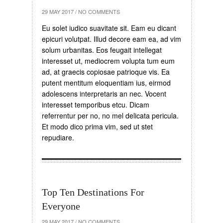
29 MAY 2017
/
NO COMMENTS
Eu solet iudico suavitate sit. Eam eu dicant
epicuri volutpat. Illud decore eam ea, ad vim
solum urbanitas. Eos feugait intellegat
interesset ut, mediocrem volupta tum eum
ad, at graecis copiosae patrioque vis. Ea
putent mentitum eloquentiam ius, eirmod
adolescens interpretaris an nec. Vocent
interesset temporibus etcu. Dicam
referrentur per no, no mel delicata pericula.
Et modo dico prima vim, sed ut stet
repudiare.
Top Ten Destinations For
Everyone
29 MAY 2017
/
NO COMMENTS