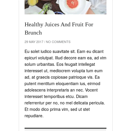
Healthy Juices And Fruit For
Brunch
29 MAY 2017
/
NO COMMENTS
Eu solet iudico suavitate sit. Eam eu dicant
epicuri volutpat. Illud decore eam ea, ad vim
solum urbanitas. Eos feugait intellegat
interesset ut, mediocrem volupta tum eum
ad, at graecis copiosae patrioque vis. Ea
putent mentitum eloquentiam ius, eirmod
adolescens interpretaris an nec. Vocent
interesset temporibus etcu. Dicam
referrentur per no, no mel delicata pericula.
Et modo dico prima vim, sed ut stet
repudiare.