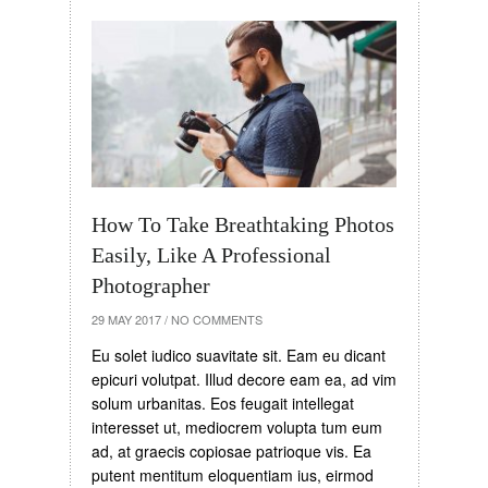
How To Take Breathtaking Photos
Easily, Like A Professional
Photographer
29 MAY 2017
/
NO COMMENTS
Eu solet iudico suavitate sit. Eam eu dicant
epicuri volutpat. Illud decore eam ea, ad vim
solum urbanitas. Eos feugait intellegat
interesset ut, mediocrem volupta tum eum
ad, at graecis copiosae patrioque vis. Ea
putent mentitum eloquentiam ius, eirmod