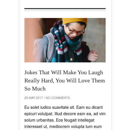
Jokes That Will Make You Laugh
Really Hard, You Will Love Them
So Much
29 MAY 2017
/
NO COMMENTS
Eu solet iudico suavitate sit. Eam eu dicant
epicuri volutpat. Illud decore eam ea, ad vim
solum urbanitas. Eos feugait intellegat
interesset ut, mediocrem volupta tum eum