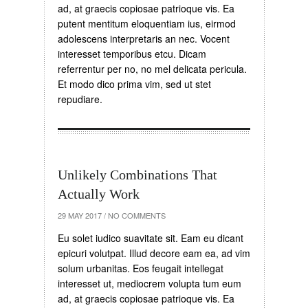
ad, at graecis copiosae patrioque vis. Ea
putent mentitum eloquentiam ius, eirmod
adolescens interpretaris an nec. Vocent
interesset temporibus etcu. Dicam
referrentur per no, no mel delicata pericula.
Et modo dico prima vim, sed ut stet
repudiare.
Unlikely Combinations That
Actually Work
29 MAY 2017
/
NO COMMENTS
Eu solet iudico suavitate sit. Eam eu dicant
epicuri volutpat. Illud decore eam ea, ad vim
solum urbanitas. Eos feugait intellegat
interesset ut, mediocrem volupta tum eum
ad, at graecis copiosae patrioque vis. Ea